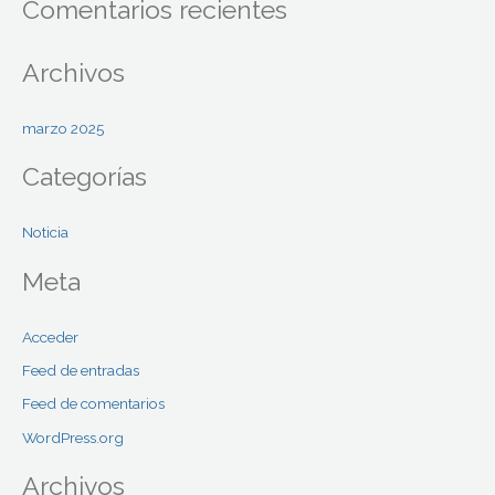
p
Comentarios recientes
o
r
Archivos
:
marzo 2025
Categorías
Noticia
Meta
Acceder
Feed de entradas
Feed de comentarios
WordPress.org
Archivos