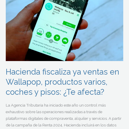
ventas
en
Wallapop,
productos
varios,
coches
y
pisos:
¿Te
afecta?
Hacienda fiscaliza ya ventas en
Wallapop, productos varios,
coches y pisos: ¿Te afecta?
La Agencia Tributaria ha iniciado este año un control más
exhaustivo sobre las operaciones realizadas a través de
plataformas digitales de compraventa, alquiler y servicios. A partir
de la campaña de la Renta 2024, Hacienda incluirá en los datos