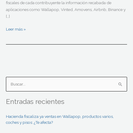
fiscales de cada contribuyente la información recabada de
aplicaciones como Wallapop, Vinted, Amovens, Airbnb, Binance y
[…]
Leer más »
B
u
Entradas recientes
s
c
Hacienda fiscaliza ya ventas en Wallapop, productos varios,
a
coches y pisos: ¿Te afecta?
r