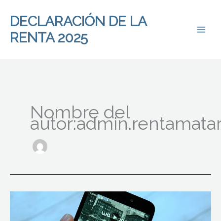
Ir
al
DECLARACIÓN DE LA
contenido
RENTA 2025
Nombre del
autor:admin.rentamata
Hacienda
fiscaliza
ya